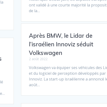
la
ont validé à une courte majorité la proposit
de la…
Après BMW, le Lidar de
l’israélien Innoviz séduit
Volkswagen
s
2 août 2022
n
Volkswagen va équiper ses véhicules des Li
et du logiciel de perception développés par
Innoviz. La start-up israélienne a annoncé l
lé
août…
de…