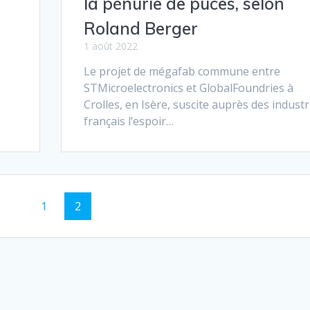
la pénurie de puces, selon
Roland Berger
1 août 2022
Le projet de mégafab commune entre
STMicroelectronics et GlobalFoundries à
Crolles, en Isère, suscite auprès des industr
français l’espoir…
Page
1
Page
2