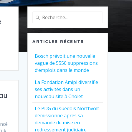
Recherche
e
pour
:
ARTICLES RÉCENTS
Bosch prévoit une nouvelle
vague de 5550 suppressions
d’emplois dans le monde
La Fondation Amipi diversifie
ses activités dans un
 au
nouveau site à Cholet
Le PDG du suédois Northvolt
démissionne après sa
demande de mise en
ancé
redressement judiciaire
) à