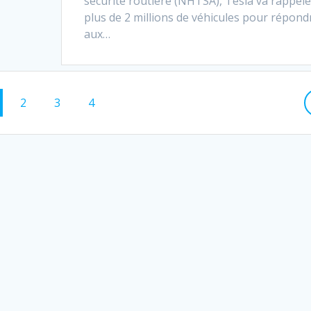
sécurité routière (NHTSA), Tesla va rappele
plus de 2 millions de véhicules pour répond
aux…
ge
Page
2
Page
3
Page
4