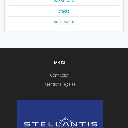
top chrono
tracts
vitali_sante
Meta
Connexion
Mentions légales