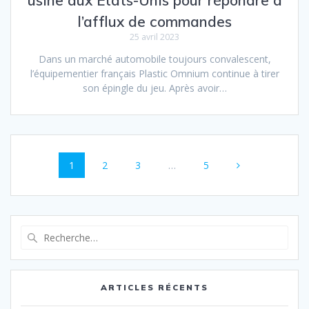
usine aux Etats-Unis pour répondre à
l’afflux de commandes
25 avril 2023
Dans un marché automobile toujours convalescent,
l’équipementier français Plastic Omnium continue à tirer
son épingle du jeu. Après avoir…
Navigation
Page
1
Page
2
Page
3
…
Page
5
au
sein
des
Recherche
pour
articles
:
ARTICLES RÉCENTS